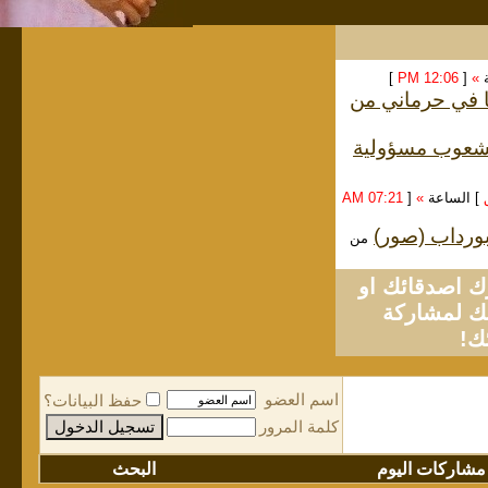
ة
»
[
12:06 PM
]
ا في حرماني من
الشعوب مسؤولية
] الساعة
»
[
07:21 AM
لبورداب (صور)
من
او
لمشاركة
ك!
اسم العضو
حفظ البيانات؟
كلمة المرور
مشاركات اليوم
البحث