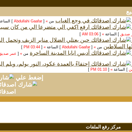
في وجع الغياب
من
»
[
Abdullahi Gaafar
] الساع
ارفع اكفي الي متضرعا الي من كان سبب
 صديق
] الساعة
»
[
03:06 AM
]
حين يعتلي الضلال منابر الزيف وتحمل 
ها السلاطين
من
»
[
Abdullahi Gaafar
] الساعة
»
[
03:44 PM
]
أديس ابابا المدينة الساحرة
من
»
[
عمر صديق
إحتفاءً بالعمدة عكود، النور يولم، ويلم ا
سن
] الساعة
»
[
01:10 PM
]
إضغط علي
اصدقائ
مركز رفع الملفات