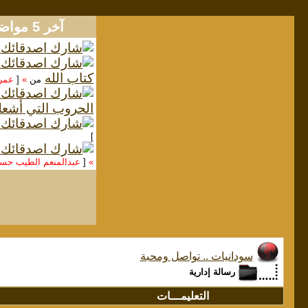
آخر 5 مواضيع
كتاب الله
من
»
[
عمر
الحروب التي أشعل
]
»
[
عبدالمنعم الطيب ح
سودانيات .. تواصل ومحبة
رسالة إدارية
التعليمـــات