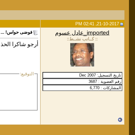
21-10-2017, 02:41 PM
imported_عادل عسوم
فوضى حواس! ...
:: كــاتب نشــط::
أرجو شاكرا الح
التوقيع: