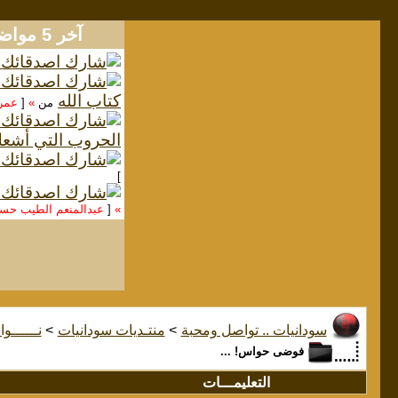
آخر 5 مواضيع
كتاب الله
من
»
[
عمر
الحروب التي أشعل
]
»
[
عبدالمنعم الطيب ح
سودانيات .. تواصل ومحبة
>
منتـديات سودانيات
>
نــــــوا
فوضى حواس! ...
التعليمـــات