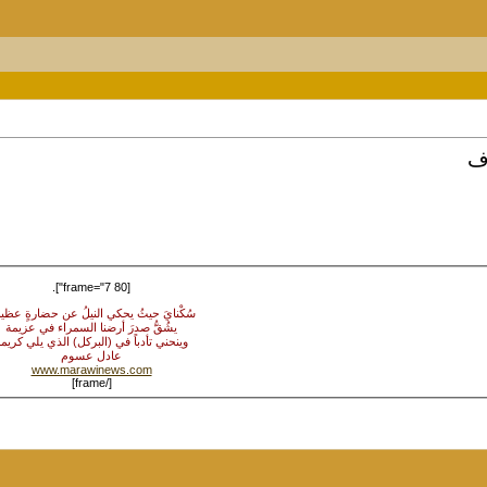
ذف
[frame="7 80"].
سُكْنايَ حيثُ يحكي النيلُ عن حضارةٍ عظي
يشُقُّ صدرَ أرضنا السمراء في عزيمة
وينحني تأدباً في (البركل) الذي يلي كريم
عادل عسوم
www.marawinews.com
[/frame]