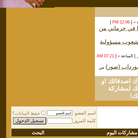
ة
»
[
12:06 PM
]
ا في حرماني من
الشعوب مسؤولية
] الساعة
»
[
07:21 AM
لبورداب (صور)
من
او
لمشاركة
ك!
اسم العضو
حفظ البيانات؟
كلمة المرور
مشاركات اليوم
البحث