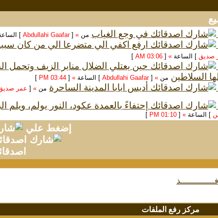
في وجع الغياب
من
»
[
Abdullahi Gaafar
] الساع
ارفع اكفي الي متضرعا الي من كان سبب
 صديق
] الساعة
»
[
03:06 AM
]
حين يعتلي الضلال منابر الزيف وتحمل 
ها السلاطين
من
»
[
Abdullahi Gaafar
] الساعة
»
[
03:44 PM
]
أديس ابابا المدينة الساحرة
من
»
[
عمر صديق
إحتفاءً بالعمدة عكود، النور يولم، ويلم ا
سن
] الساعة
»
[
01:10 PM
]
إضغط علي
اصدقائ
فــــــــــــــذ
مركز رفع الملفات