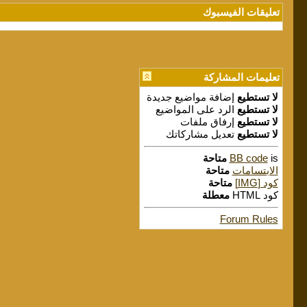
تعليقات الفيسبوك
تعليمات المشاركة
لا تستطيع
إضافة مواضيع جديدة
لا تستطيع
الرد على المواضيع
لا تستطيع
إرفاق ملفات
لا تستطيع
تعديل مشاركاتك
is
BB code
متاحة
الابتسامات
متاحة
كود [IMG]
متاحة
كود HTML
معطلة
Forum Rules