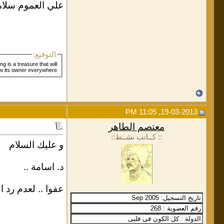
علي العموم سلام
التوقيع:
ng is a treasure that will
follow its owner everywhere
19-03-2013, 11:05 PM
معتصم الطاهر
:: كــاتب نشــط::
و عليك السلام
د. اسامة ..
عفوا .. لعدم رد ال