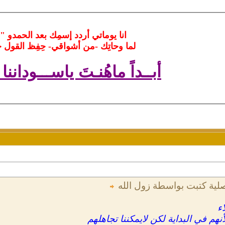
انا يوماتي أردد إسمِك بعد الحمدو "
لما وحاتِك -من أشواقي- حِفِظ القول خ
أبــداً ماهُنـتَ ياســـوداننا 
صلية كتبت بواسطة زول الله
اء
نهم في البداية لكن لايمكننا تجاهلهم