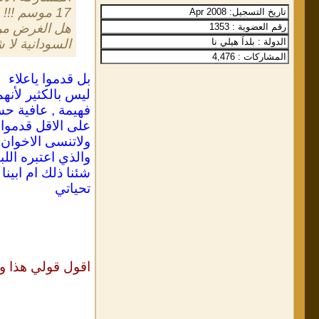
17 موسم !!!
هل الغرض من ا
السودانية لا
بل قدموا ياعلاء
ليس بالكثير لأنهم
فهيمة , عافية حس
على الاقل قدموا
ولاتنسى الاخوان
والذي اعتبره الل
شئنا ذلك ام ابين
تحياتي
اقول قولي هذا واست