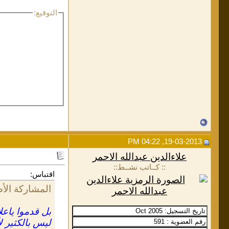
التوقيع:
19-03-2013, 04:22 PM
علاءالدين عبدالله الاحمر
:: كــاتب نشــط::
اقتباس:
المشاركة الأ
بل قدموا ياعل
ليس بالكثير لأ