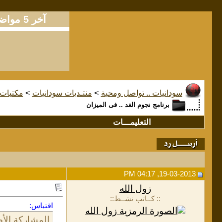
آخر 5 مواضيع
سودانيات .. تواصل ومحبة
>
منتـديات سودانيات
>
مكتبات
برنامج نجوم الغد .. فى الميزان
التعليمـــات
19-03-2013, 04:17 PM
زول الله
:: كــاتب نشــط::
اقتباس:
المشاركة الأص