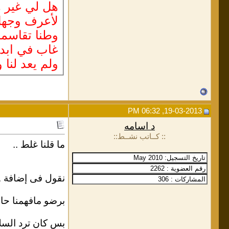
هل لي غير ه
لأعرف وجهك
وطنا تقاسمه
غاب في ابد
ولم يعد لنا 
19-03-2013, 06:32 PM
د اسامه
:: كــاتب نشــط::
ما قلنا غلط ..
نقول فى إضافة ..[/OTE
برضو مافهمنا حا
بس كان ترد السل