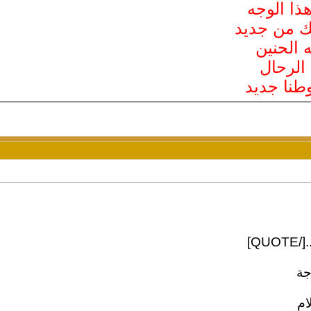
ذا الوجه
 من جديد
 الحنين
 الرحال
وطنا جديد
QU]
جة
ام