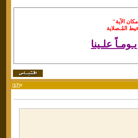
مكان الآية"
يط المُـصلاية
يـومـاً علـينا
]
17
#[