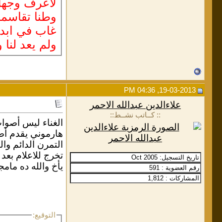
لأعرف وجهك
وطنا تقاسمه
غاب في ابد
ولم يعد لنا 
19-03-2013, 04:36 PM
علاءالدين عبدالله الاحمر
:: كــاتب نشــط::
الغناء ليس أصوا
هارموني يقدم أصو
التمرن الدائم وا
تخرج للاعلام بعد
يأخ والله ده مامج
التوقيع: